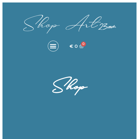
€
0
Shop