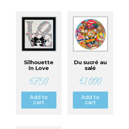
Silhouette
Du sucré au
in Love
salé
€
750
€
1 000
Add to
Add to
cart
cart