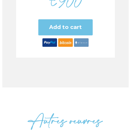
€
900
Add to cart
Autres oeuvres